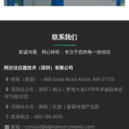
CONTACT US
联系我们
真诚沟通、用心聆听，专注于您的每一份信任
阿尔法仪器技术（深圳）有限公司
研发（美国）：468 Great Road Acton, MA 01720
深圳总公司：深圳丨南山丨梦海大道5109号卓越前海壹
号T3座32层
河南分公司：南阳 | 社旗 | 森霸传感产业园
联系电话：
400-180-3005
邮箱：contact@alphainstruments.com