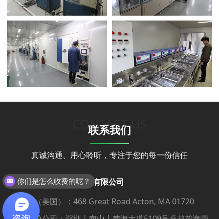
CONTACT US
联系我们
真诚沟通、用心聆听，专注于您的每一份信任
阿尔法仪器技术（深圳）有限公司
你们是怎么收费的呢？
研发（美国）：468 Great Road Acton, MA 01720
深圳总公司：深圳丨南山丨梦海大道5109号卓越前海壹