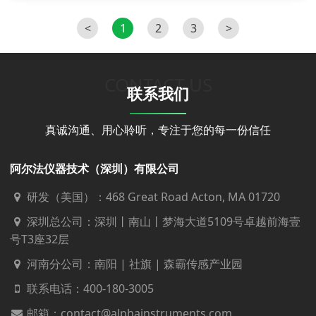
<
1
2
3
>
CONTACT US
联系我们
真诚沟通、用心聆听，专注于您的每一份信任
阿尔法仪器技术（深圳）有限公司
研发（美国）：468 Great Road Acton, MA 01720
深圳总公司：深圳丨南山丨梦海大道5109号卓越前海壹
号T3座32层
河南分公司：南阳 | 社旗 | 森霸传感产业园
联系电话：
400-180-3005
邮箱：contact@alphainstruments.com