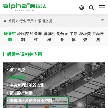
首页
>
行业应用
>
暖通空调
暖通空
环境控
牲畜养
纺织机
制药设
半导
垃圾焚
产品检
调
制
殖
械
备
体
烧
测
暖通空调相关应用
• 楼宇自控
• 风量控制
• 中央空调过滤器监测
• 管道静压测量
• 烘箱增压及炉膛风压控制