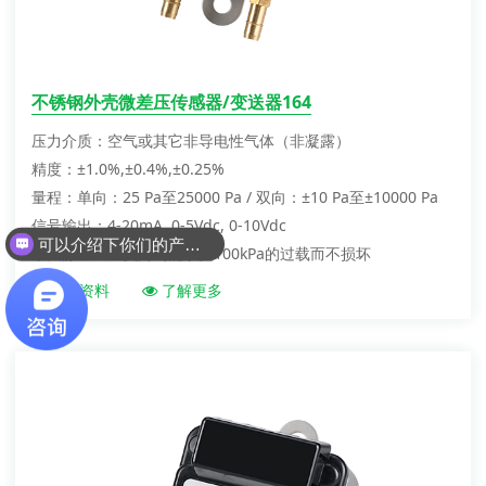
不锈钢外壳微差压传感器/变送器164
压力介质：空气或其它非导电性气体（非凝露）
精度：±1.0%,±0.4%,±0.25%
量程：单向：25 Pa至25000 Pa / 双向：±10 Pa至±10000 Pa
可以介绍下你们的产品么？
信号输出：4-20mA, 0-5Vdc, 0-10Vdc
最大静压：正负向均能承受100kPa的过载而不损坏
你们是怎么收费的呢？
产品资料
了解更多