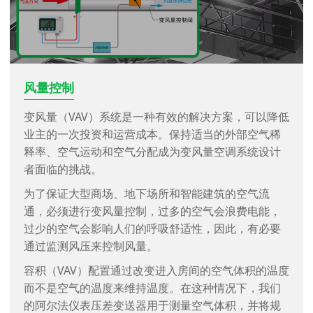
楼宇自控
风量控制
中央空调过滤器监测
管道静压测量
烘箱增压及炉膛风压控制
现代建筑自动化和暖通空调技术智能地将能源生产、
变风量（VAV）系统是一种有效的解决方案，可以降低
空气过滤器是任何暖通空调系统的关键部件，它需要
压力变送器在通过数千条天然气管道输送天然气方面
通过对送风通道各点气压和引风通道各点负压的检测
能源分配、空调和热回收相匹配，以确保以一种节约
业主的一次投资和运营成本。保持适当的外部空气稀
始终高效运行。通过使用压差传感器测量过滤器两侧
发挥着重要作用，用于监测天然气压力，测量非常低
和控制，保证了烘箱内气氛的可控性。
资源和成本的方式使用能源。
释率、空气运动和空气分配成为变风量空调系统设计
的压力，楼宇自动化系统可以随时监测气流。
的进口和出口压力。
炉膛负压和送风量压差控制，确保燃料高效燃烧和环
者面临的挑战。
阿尔法（Alpha）为楼宇自动化和HVAC系统提供高质
随着时间的推移，气流减少，可能表明过滤器需要更
如果当地大气中可能存在天然气，则可提供ATEX本质
保。
量的传感器解决方案，从单个传感器到复杂的客户专
为了保证大型商场、地下场所和智能建筑的空气流
换或清洁。如果不更换，系统可能需要使用更多的能
安全等特殊批准选项；如果天然气和燃气管道中的气
由于环境法规和安全风险，锅炉需要准确可靠的系统
用传感器系统，帮助提高采暖、通风和空调系统的能
通，必须进行变风量控制，过多的空气会浪费电能，
量来将气流恢复到所需的水平，这也会给系统中的其
压过高，可能会发生泄漏甚至爆炸；如果气压过低，
监控，以提高运行效率和防止过早故障。我们的传感
效。我们提供一系列传感器技术，用于测量空调技术
过少的空气会影响人们的呼吸舒适性，因此，有必要
他组件带来额外的磨损。
会影响人们的日常使用，因此有必要通过压力传感器
器提供了正确的解决方案。
和建筑自动化中的微小差压。
通过监测风压来控制风量。
来监测各个节点的气压，使气压在合理的范围内。
随着空调运行时间的增加，灰尘会附着在过滤网上，
在它们的墙壁和空间内，商业和工业建筑是复杂的机
容积（VAV）配置通过改变进入房间的空气体积的温度
影响过滤网的透气性，从而降低空调的工作效率，因
械系统。我们希望你们的大楼尽可能地高效运作，而
而不是空气的温度来维持温度。在这种情况下，我们
此，为了保证空调的良好运行状态，空调之间的气压
不是持续地对每个区域的压力水平进行现场监控。我
的阿尔法仪表压差变送器用于测量空气体积，并将规
差过滤网内外可实时监控，提醒人员空调过滤网的通