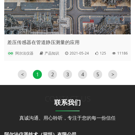
差压传感器在管道静压测量的应用
阿尔法仪器
产品知识
2021-05-24
125
11186
<
1
2
3
4
5
>
CONTACT US
联系我们
真诚沟通、用心聆听，专注于您的每一份信任
阿尔法仪器技术（深圳）有限公司