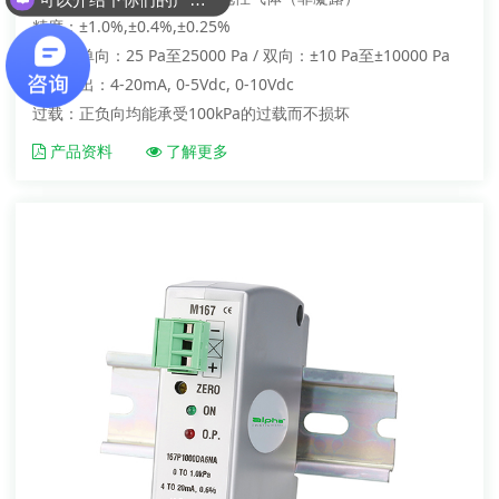
你们是怎么收费的呢？
精度：±1.0%,±0.4%,±0.25%
量程：单向：25 Pa至25000 Pa / 双向：±10 Pa至±10000 Pa
信号输出：4-20mA, 0-5Vdc, 0-10Vdc
过载：正负向均能承受100kPa的过载而不损坏
产品资料
了解更多