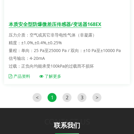
本质安全型防爆微差压传感器/变送器168EX
压力介质：空气或其它非导电性气体（非凝露）
精度：±1.0%,±0.4%,±0.25%
量程：单向：25 Pa至25000 Pa / 双向：±10 Pa至±10000 Pa
信号输出：4-20mA
过载：正负向均能承受100kPa的过载而不损坏
产品资料
了解更多
<
1
2
3
>
CONTACT US
联系我们