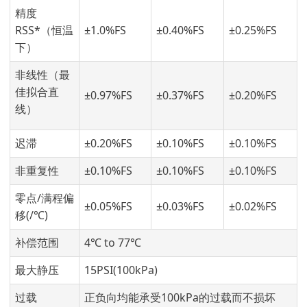
精度
RSS*（恒温
±1.0%FS
±0.40%FS
±0.25%FS
下）
非线性（最
佳拟合直
±0.97%FS
±0.37%FS
±0.20%FS
线）
迟滞
±0.20%FS
±0.10%FS
±0.10%FS
非重复性
±0.10%FS
±0.10%FS
±0.10%FS
零点/满程偏
±0.05%FS
±0.03%FS
±0.02%FS
移(/℃)
补偿范围
4℃ to 77℃
最大静压
15PSI(100kPa)
过载
正负向均能承受100kPa的过载而不损坏