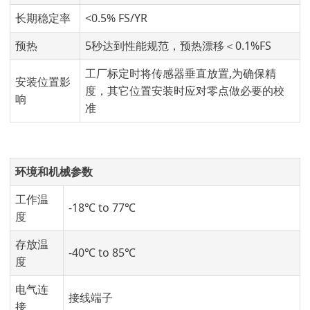
长期稳定率
<0.5% FS/YR
预热
5秒达到性能规范，预热漂移＜0.1%FS
工厂标定时将传感器垂直放置,为确保精
安装位置影
度，其它位置安装时应对零点做必要的校
响
准
环境和机械参数
工作温
-18℃ to 77℃
度
存放温
-40℃ to 85℃
度
电气连
接线端子
接