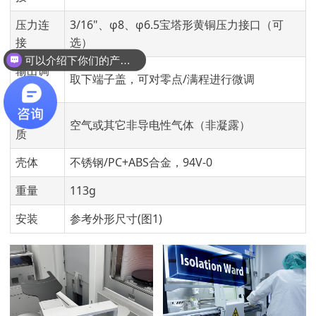
压力连
3/16"、φ8、φ6.5宝塔形黄铜压力接口（可
接
选）
可以介绍下你们的产品么？
输出调
取下端子盖，可对零点/满程进行微调
节
压力介
空气或其它非导电性气体（非凝露）
质
壳体
不锈钢/PC+ABS合金，94V-0
重量
113g
安装
参考外形尺寸(图1)