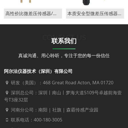
高性价比微差压传感器/变送器166
本质安全型微差压传感器/变送器168
CONTACT US
联系我们
真诚沟通、用心聆听，专注于您的每一份信任
阿尔法仪器技术（深圳）有限公司
研发（美国）：468 Great Road Acton, MA 01720
深圳总公司：深圳丨南山丨梦海大道5109号卓越前海壹
号T3座32层
河南分公司：南阳 | 社旗 | 森霸传感产业园
联系电话：
400-180-3005