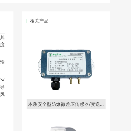
相关产品
其
度
他输
S/
半导
风
本质安全型防爆微差压传感器/变送器168EX