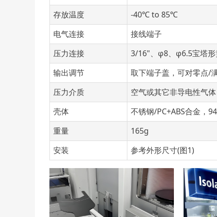
存放温度
-40℃ to 85℃
电气连接
接线端子
压力连接
3/16"、φ8、φ6.5宝
输出调节
取下端子盖，可对零点/
压力介质
空气或其它非导电性气体
壳体
不锈钢/PC+ABS合金，94
重量
165g
安装
参考外形尺寸(图1)