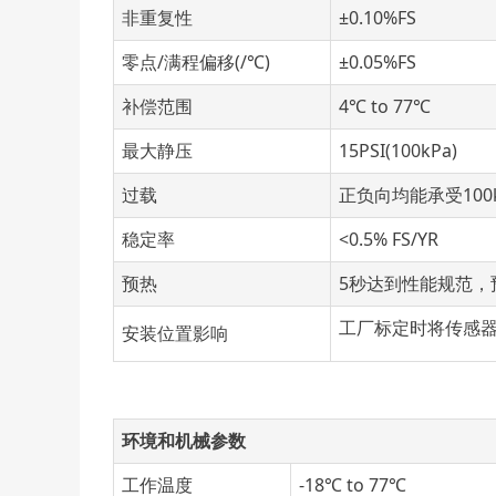
非重复性
±0.10%FS
零点/满程偏移(/℃)
±0.05%FS
补偿范围
4℃ to 77℃
最大静压
15PSI(100kPa)
过载
正负向均能承受100
稳定率
<0.5% FS/YR
预热
5秒达到性能规范，预
工厂标定时将传感器
安装位置影响
环境和机械参数
工作温度
-18℃ to 77℃