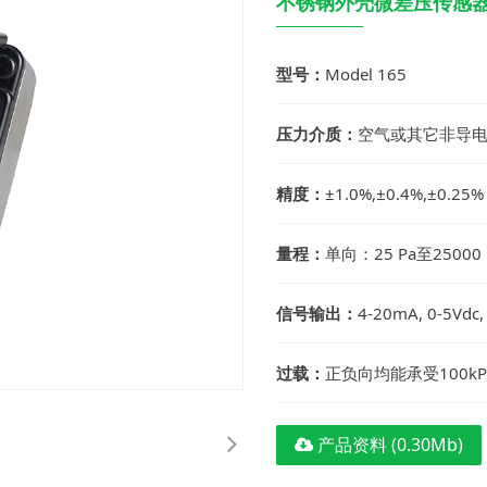
不锈钢外壳微差压传感器/
型号：
Model 165
压力介质：
空气或其它非导
精度：
±1.0%,±0.4%,±0.25%
量程：
单向：25 Pa至25000 P
信号输出：
4-20mA, 0-5Vdc,
过载：
正负向均能承受100k
产品资料 (0.30Mb)