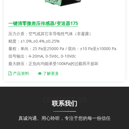
一键清零微差压传感器/变送器175
压力介质：空气或其它非导电性气体（非凝露）
精度：±1.0%,±0.4%,±0.25%
量程：单向：25 Pa至25000 Pa / 双向：±10 Pa至±10000 Pa
信号输出：4-20mA, 0-5Vdc, 0-10Vdc
最大静压：正负向均能承受100kPa的过载而不损坏
产品资料
了解更多
CONTACT US
联系我们
真诚沟通、用心聆听，专注于您的每一份信任