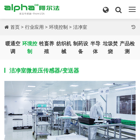
首页
>
行业应用
>
环境控制
> 洁净室
暖通空
环境控
牲畜养
纺织机
制药设
半导
垃圾焚
产品检
调
制
殖
械
备
体
烧
测
洁净室微差压传感器/变送器