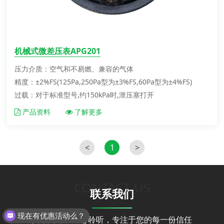
机械式微差压表APG201
压力介质：空气和不易燃、兼容的气体
精度：±2%FS(125Pa,250Pa型为±3%FS,60Pa型为±4%FS)
过载：对于标准型号,约150kPa时,泄压塞打开
产品资料
了解更多
<
1
>
CONTACT US
联系我们
现在有优惠活动么？
真诚沟通、用心聆听，专注于您的每一份信任