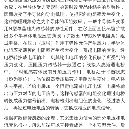
效应，在半导体受力变形时会暂时改变晶体结构的对称性，
因而改变了半导体的导电机理，使得它的电阻率发生变化，
这种物理现象称之为半导体的压阻效应 。一般半导体应变采
用N型单晶硅为传感器的弹性元件，在它上面直接蒸镀扩散
出多个半导体电阻应变薄膜（扩散出P型或N型电阻条）组
成电桥。在压力（压强）作用下弹性元件产生应力，半导体
电阻应变薄膜的电阻率产生很大变化，引起电阻的变化，经
电桥转换成电压输出，则其输出电压的变化反映了所受到的
压力变化。压阻压力传感器一般通过引线接入惠斯通电桥
中。平时敏感芯体没有外加压力作用，电桥处于平衡状态
（称为零位），当传感器受压后芯片电阻发生变化，电桥将
失去平衡。若给电桥加一个恒定电流或电压电源，电桥将输
出与压力对应的电压信号，这样传感器的电阻变化通过电桥
转换成压力信号输出。电桥检测出电阻值的变化，经过放大
后，再经过电压电流的转换，变换成相应的电流信号。
根据扩散硅传感器的原理，其采集压力信号的部分电压和电
流变化很小，所以前端可以直接看成是一个本安型元件。后