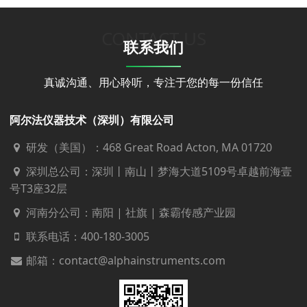
CONTACT US
联系我们
真诚沟通、用心聆听，专注于您的每一份信任
阿尔法仪器技术（深圳）有限公司
研发（美国）：468 Great Road Acton, MA 01720
深圳总公司：深圳丨南山丨梦海大道5109号卓越前海壹
号T3座32层
河南分公司：南阳 | 社旗 | 森霸传感产业园
联系电话：
400-180-3005
邮箱：contact@alphainstruments.com