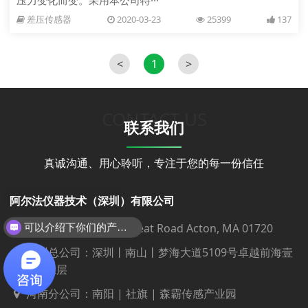
压力变化而变。采用本公司特···
差压传感器
2020-03-23
25399
137
<
1
>
CONTACT US
联系我们
真诚沟通、用心聆听，专注于您的每一份信任
阿尔法仪器技术（深圳）有限公司
研发（美国）：468 Great Road Acton, MA 01720
可以介绍下你们的产品么？
深圳总公司：深圳丨南山丨梦海大道5109号卓越前海壹
号T3座32层
河南分公司：南阳 | 社旗 | 森霸传感产业园