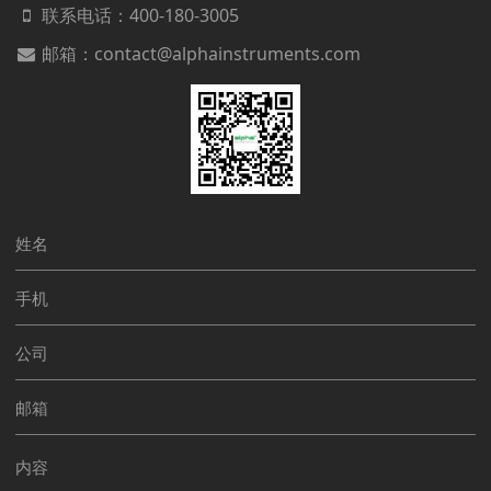
联系电话：
400-180-3005
邮箱：contact@alphainstruments.com