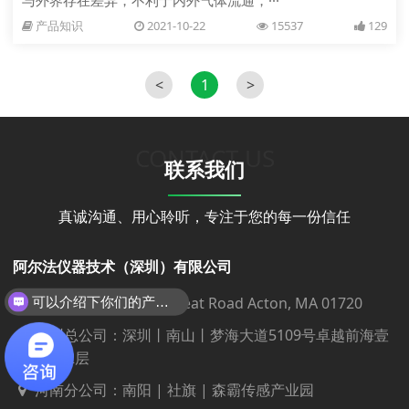
与外界存在差异，不利于内外气体流通，···
产品知识
2021-10-22
15537
129
<
1
>
CONTACT US
联系我们
真诚沟通、用心聆听，专注于您的每一份信任
阿尔法仪器技术（深圳）有限公司
研发（美国）：468 Great Road Acton, MA 01720
可以介绍下你们的产品么？
深圳总公司：深圳丨南山丨梦海大道5109号卓越前海壹
号T3座32层
河南分公司：南阳 | 社旗 | 森霸传感产业园