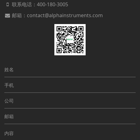
联系电话：
400-180-3005
邮箱：contact@alphainstruments.com