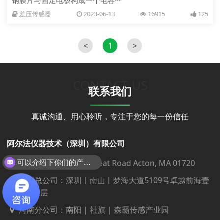
钢膜片与固定电极构成一个电容···
差压传感器
2023-06-13
16915
125
<
1
>
CONTACT US
联系我们
真诚沟通、用心聆听，专注于您的每一份信任
阿尔法仪器技术（深圳）有限公司
研发（美国）：468 Great Road Acton, MA 01720
可以介绍下你们的产品么？
深圳总公司：深圳丨南山丨梦海大道5109号卓越前海壹
号T3座32层
河南分公司：南阳 | 社旗 | 森霸传感产业园