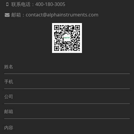
联系电话：
400-180-3005
邮箱：contact@alphainstruments.com